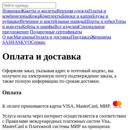
Новинки
Жакеты и жилеты
Верхняя одежда
Платья и
комбинезоны
Кожа
Комплекты
Брюки и капри
Блузы и
рубашки
Вечерние и коктейльные наряды
Шорты и юбки
Топы
и корсеты
Кейпы и шарфы
Все изделия
Специальное
предложение
Подарочные сертификаты
О нас
Магазины
Оплата и доставка
Предзаказ
Женщины
SASHASKVO
Сервис
Оплата и доставка
Оформляя заказ, указывая адрес и почтовый индекс, вы
получите на электронную почту подтверждение заказа, а
также полную информацию по срокам доставки.
Оплата
К оплате принимаются карты VISA, MasterCard, МИР.
Услуга оплаты через интернет осуществляется в соответствии
с Правилами международных платежных систем Visa,
MasterCard и Платежной системы МИР на принципах