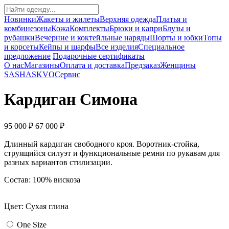
Новинки
Жакеты и жилеты
Верхняя одежда
Платья и
комбинезоны
Кожа
Комплекты
Брюки и капри
Блузы и
рубашки
Вечерние и коктейльные наряды
Шорты и юбки
Топы
и корсеты
Кейпы и шарфы
Все изделия
Специальное
предложение
Подарочные сертификаты
О нас
Магазины
Оплата и доставка
Предзаказ
Женщины
SASHASKVO
Сервис
Кардиган Симона
95 000 ₽
67 000 ₽
Длинный кардиган свободного кроя. Воротник-стойка,
струящийся силуэт и функциональные ремни по рукавам для
разных вариантов стилизации.
Состав: 100% вискоза
Цвет: Сухая глина
One Size