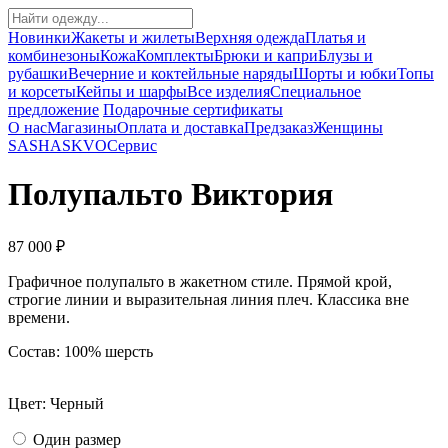
Новинки
Жакеты и жилеты
Верхняя одежда
Платья и
комбинезоны
Кожа
Комплекты
Брюки и капри
Блузы и
рубашки
Вечерние и коктейльные наряды
Шорты и юбки
Топы
и корсеты
Кейпы и шарфы
Все изделия
Специальное
предложение
Подарочные сертификаты
О нас
Магазины
Оплата и доставка
Предзаказ
Женщины
SASHASKVO
Сервис
Полупальто Виктория
87 000 ₽
Графичное полупальто в жакетном стиле. Прямой крой,
строгие линии и выразительная линия плеч. Классика вне
времени.
Состав: 100% шерсть
Цвет: Черный
Один размер