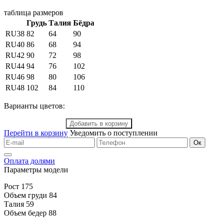
таблица размеров
Грудь
Талия
Бёдра
RU38
82
64
90
RU40
86
68
94
RU42
90
72
98
RU44
94
76
102
RU46
98
80
106
RU48
102
84
110
Варианты цветов:
Добавить в корзину
Перейти в корзину
Уведомить о поступлении
Ок
Оплата долями
Параметры модели
Pост 175
Объем груди 84
Талия 59
Объем бедер 88