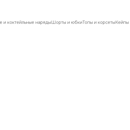
е и коктейльные наряды
Шорты и юбки
Топы и корсеты
Кейпы