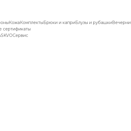
зоны
Кожа
Комплекты
Брюки и капри
Блузы и рубашки
Вечерни
е сертификаты
ASKVO
Сервис