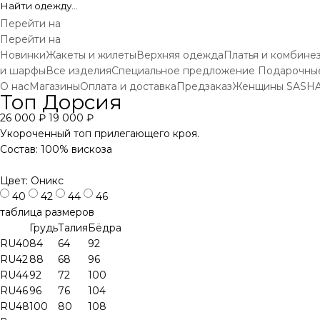
Перейти на
Перейти на
Новинки
Жакеты и жилеты
Верхняя одежда
Платья и комбине
и шарфы
Все изделия
Специальное предложение
Подарочны
О нас
Магазины
Оплата и доставка
Предзаказ
Женщины SASH
Топ Дорсия
26 000 ₽
19 000 ₽
Укороченный топ прилегающего кроя.
Состав: 100% вискоза
Цвет: Оникс
40
42
44
46
таблица размеров
Грудь
Талия
Бёдра
RU40
84
64
92
RU42
88
68
96
RU44
92
72
100
RU46
96
76
104
RU48
100
80
108