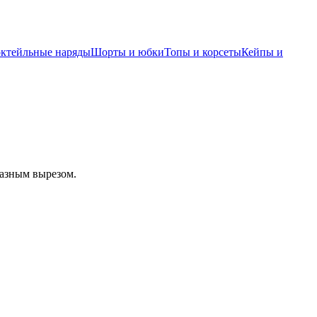
октейльные наряды
Шорты и юбки
Топы и корсеты
Кейпы и
разным вырезом.