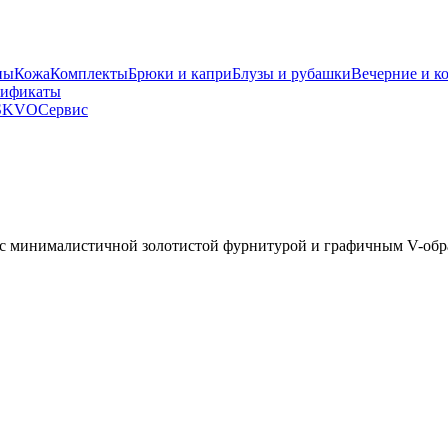
ны
Кожа
Комплекты
Брюки и капри
Блузы и рубашки
Вечерние и к
тификаты
SKVO
Сервис
ях с минималистичной золотистой фурнитурой и графичным V-об