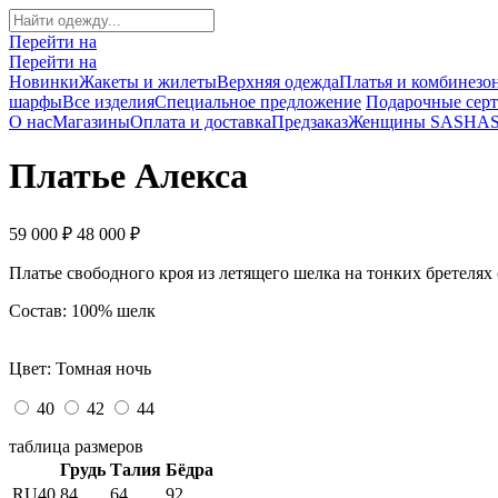
Перейти на
Перейти на
Новинки
Жакеты и жилеты
Верхняя одежда
Платья и комбинезо
шарфы
Все изделия
Специальное предложение
Подарочные сер
О нас
Магазины
Оплата и доставка
Предзаказ
Женщины SASHA
Платье Алекса
59 000 ₽
48 000 ₽
Платье свободного кроя из летящего шелка на тонких бретел
Состав: 100% шелк
Цвет: Томная ночь
40
42
44
таблица размеров
Грудь
Талия
Бёдра
RU40
84
64
92