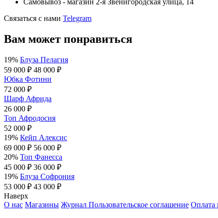
Самовывоз - магазин 2-я Звенигородская улица, 14
Связаться с нами
Telegram
Вам может понравиться
19%
Блуза Пелагия
59 000 ₽
48 000 ₽
Юбка Фотини
72 000 ₽
Шарф Африда
26 000 ₽
Топ Афродосия
52 000 ₽
19%
Кейп Алексис
69 000 ₽
56 000 ₽
20%
Топ Фанесса
45 000 ₽
36 000 ₽
19%
Блуза Софрония
53 000 ₽
43 000 ₽
Наверх
О нас
Магазины
Журнал
Пользовательское соглашение
Оплата 